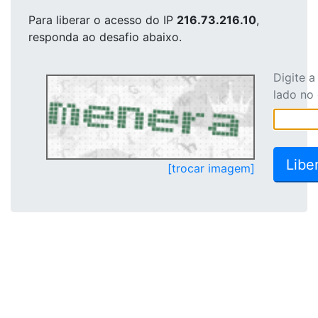
Para liberar o acesso
do IP
216.73.216.10
,
responda ao desafio abaixo.
Digite 
lado no
[trocar imagem]